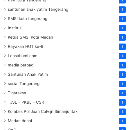
PWI Kota Tangerang
1
santunan anak yatim Tangerang
1
SMSI kota tangerang
1
Institusi
1
Ketua SMSI Kota Medan
1
Rayakan HUT ke-9
1
Lensabumi.com
1
media berbagi
1
Santunan Anak Yatim
1
sosial Tangerang
1
Tigaraksa
1
TJSL – PKBL – CSR
1
Kombes Pol Jean Calvijn Simanjuntak
1
Medan denai
1