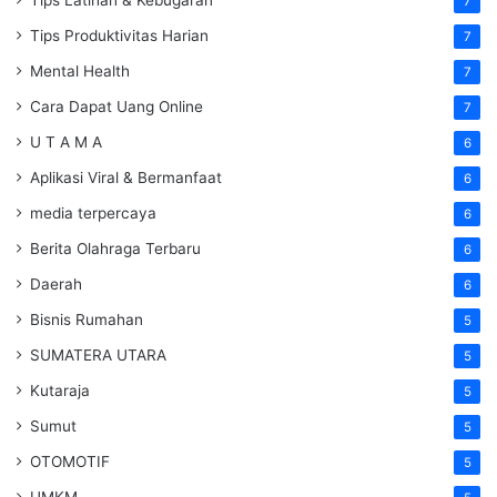
Tips Latihan & Kebugaran
7
Tips Produktivitas Harian
7
Mental Health
7
Cara Dapat Uang Online
7
U T A M A
6
Aplikasi Viral & Bermanfaat
6
media terpercaya
6
Berita Olahraga Terbaru
6
Daerah
6
Bisnis Rumahan
5
SUMATERA UTARA
5
Kutaraja
5
Sumut
5
OTOMOTIF
5