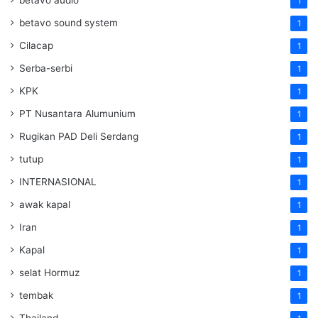
betavo audio
1
betavo sound system
1
Cilacap
1
Serba-serbi
1
KPK
1
PT Nusantara Alumunium
1
Rugikan PAD Deli Serdang
1
tutup
1
INTERNASIONAL
1
awak kapal
1
Iran
1
Kapal
1
selat Hormuz
1
tembak
1