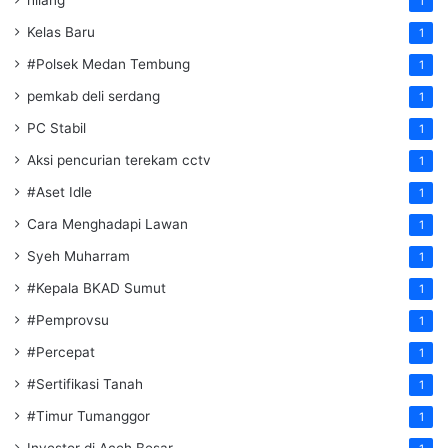
hilang
1
Kelas Baru
1
#Polsek Medan Tembung
1
pemkab deli serdang
1
PC Stabil
1
Aksi pencurian terekam cctv
1
#Aset Idle
1
Cara Menghadapi Lawan
1
Syeh Muharram
1
#Kepala BKAD Sumut
1
#Pemprovsu
1
#Percepat
1
#Sertifikasi Tanah
1
#Timur Tumanggor
1