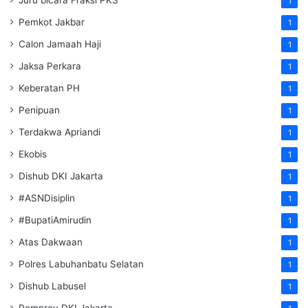
Juru bicara Fraksi PKS
1
Pemkot Jakbar
1
Calon Jamaah Haji
1
Jaksa Perkara
1
Keberatan PH
1
Penipuan
1
Terdakwa Apriandi
1
Ekobis
1
Dishub DKI Jakarta
1
#ASNDisiplin
1
#BupatiAmirudin
1
Atas Dakwaan
1
Polres Labuhanbatu Selatan
1
Dishub Labusel
1