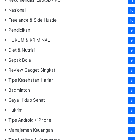
Rekomendasi Laptop / PC
11
Nasional
10
Freelance & Side Hustle
10
Pendidikan
9
HUKUM & KRIMINAL
9
Diet & Nutrisi
9
Sepak Bola
9
Review Gadget Singkat
8
Tips Kesehatan Harian
8
Badminton
8
Gaya Hidup Sehat
8
Hukrim
8
Tips Android / iPhone
7
Manajemen Keuangan
7