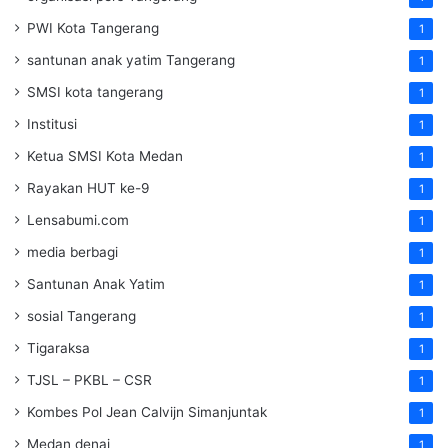
PWI Kota Tangerang
1
santunan anak yatim Tangerang
1
SMSI kota tangerang
1
Institusi
1
Ketua SMSI Kota Medan
1
Rayakan HUT ke-9
1
Lensabumi.com
1
media berbagi
1
Santunan Anak Yatim
1
sosial Tangerang
1
Tigaraksa
1
TJSL – PKBL – CSR
1
Kombes Pol Jean Calvijn Simanjuntak
1
Medan denai
1