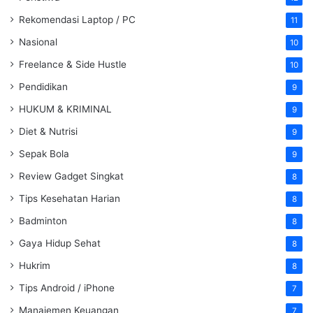
Rekomendasi Laptop / PC
11
Nasional
10
Freelance & Side Hustle
10
Pendidikan
9
HUKUM & KRIMINAL
9
Diet & Nutrisi
9
Sepak Bola
9
Review Gadget Singkat
8
Tips Kesehatan Harian
8
Badminton
8
Gaya Hidup Sehat
8
Hukrim
8
Tips Android / iPhone
7
Manajemen Keuangan
7