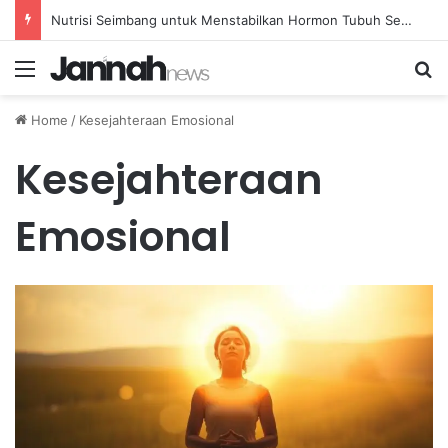
Nutrisi Seimbang untuk Menstabilkan Hormon Tubuh Secara Alami dan Aman Setiap Hari
Menu
Se
Home
/
Kesejahteraan Emosional
Kesejahteraan
Emosional