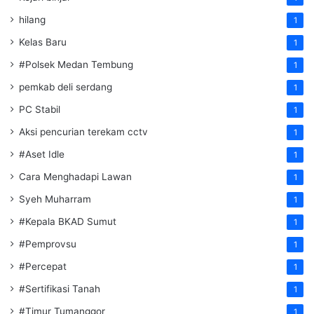
hilang
1
Kelas Baru
1
#Polsek Medan Tembung
1
pemkab deli serdang
1
PC Stabil
1
Aksi pencurian terekam cctv
1
#Aset Idle
1
Cara Menghadapi Lawan
1
Syeh Muharram
1
#Kepala BKAD Sumut
1
#Pemprovsu
1
#Percepat
1
#Sertifikasi Tanah
1
#Timur Tumanggor
1