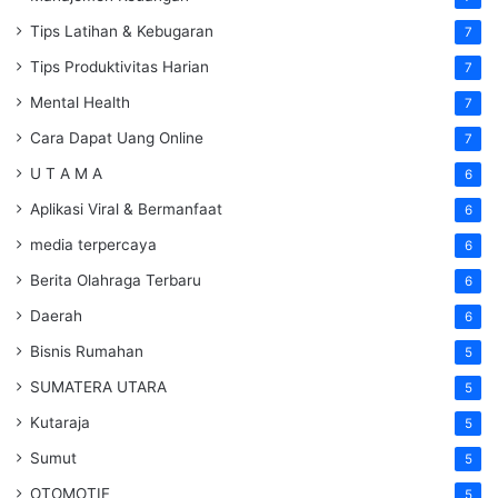
Tips Latihan & Kebugaran
7
Tips Produktivitas Harian
7
Mental Health
7
Cara Dapat Uang Online
7
U T A M A
6
Aplikasi Viral & Bermanfaat
6
media terpercaya
6
Berita Olahraga Terbaru
6
Daerah
6
Bisnis Rumahan
5
SUMATERA UTARA
5
Kutaraja
5
Sumut
5
OTOMOTIF
5