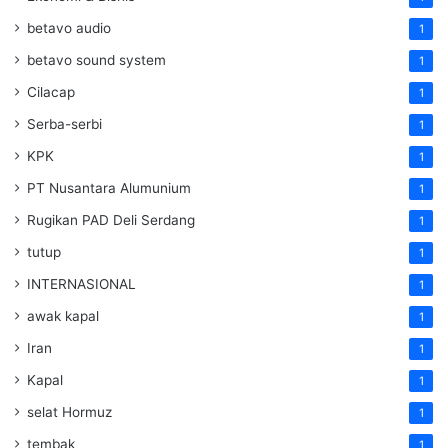
betavo audio
1
betavo sound system
1
Cilacap
1
Serba-serbi
1
KPK
1
PT Nusantara Alumunium
1
Rugikan PAD Deli Serdang
1
tutup
1
INTERNASIONAL
1
awak kapal
1
Iran
1
Kapal
1
selat Hormuz
1
tembak
1