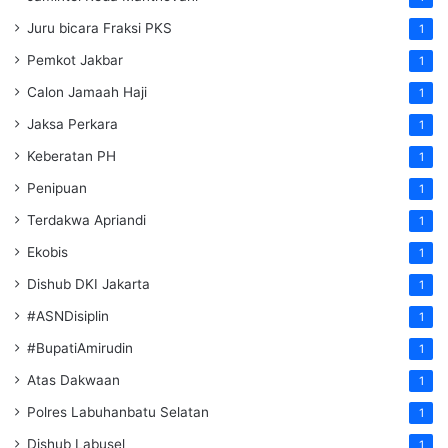
Juru bicara Fraksi PKS
1
Pemkot Jakbar
1
Calon Jamaah Haji
1
Jaksa Perkara
1
Keberatan PH
1
Penipuan
1
Terdakwa Apriandi
1
Ekobis
1
Dishub DKI Jakarta
1
#ASNDisiplin
1
#BupatiAmirudin
1
Atas Dakwaan
1
Polres Labuhanbatu Selatan
1
Dishub Labusel
1