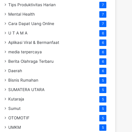
Tips Produktivitas Harian
7
Mental Health
7
Cara Dapat Uang Online
7
U T A M A
6
Aplikasi Viral & Bermanfaat
6
media terpercaya
6
Berita Olahraga Terbaru
6
Daerah
6
Bisnis Rumahan
5
SUMATERA UTARA
5
Kutaraja
5
Sumut
5
OTOMOTIF
5
UMKM
5