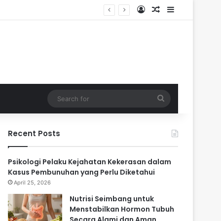
Log In
Random Article
Sidebar
ari
Search
for
Recent Posts
Psikologi Pelaku Kejahatan Kekerasan dalam
Kasus Pembunuhan yang Perlu Diketahui
April 25, 2026
Nutrisi Seimbang untuk
Menstabilkan Hormon Tubuh
Secara Alami dan Aman