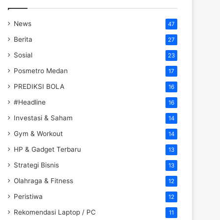
News
47
Berita
27
Sosial
23
Posmetro Medan
17
PREDIKSI BOLA
16
#Headline
16
Investasi & Saham
14
Gym & Workout
14
HP & Gadget Terbaru
13
Strategi Bisnis
13
Olahraga & Fitness
12
Peristiwa
12
Rekomendasi Laptop / PC
11