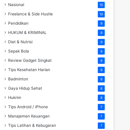
Nasional
10
Freelance & Side Hustle
10
Pendidikan
9
HUKUM & KRIMINAL
9
Diet & Nutrisi
9
Sepak Bola
9
Review Gadget Singkat
8
Tips Kesehatan Harian
8
Badminton
8
Gaya Hidup Sehat
8
Hukrim
8
Tips Android / iPhone
7
Manajemen Keuangan
7
Tips Latihan & Kebugaran
7