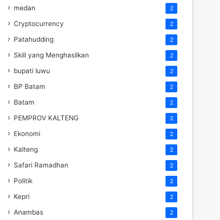
medan
2
Cryptocurrency
2
Patahudding
2
Skill yang Menghasilkan
2
bupati luwu
2
BP Batam
2
Batam
2
PEMPROV KALTENG
2
Ekonomi
2
Kalteng
2
Safari Ramadhan
2
Politik
2
Kepri
2
Anambas
2