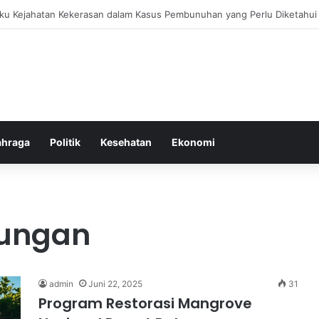
bang untuk Menstabilkan Hormon Tubuh Secara Alami dan Aman Setiap H
ahraga
Politik
Kesehatan
Ekonomi
kungan
admin
Juni 22, 2025
31
Program Restorasi Mangrove