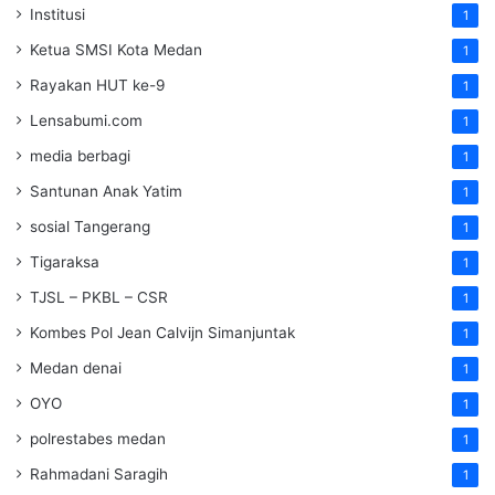
Institusi
1
Ketua SMSI Kota Medan
1
Rayakan HUT ke-9
1
Lensabumi.com
1
media berbagi
1
Santunan Anak Yatim
1
sosial Tangerang
1
Tigaraksa
1
TJSL – PKBL – CSR
1
Kombes Pol Jean Calvijn Simanjuntak
1
Medan denai
1
OYO
1
polrestabes medan
1
Rahmadani Saragih
1