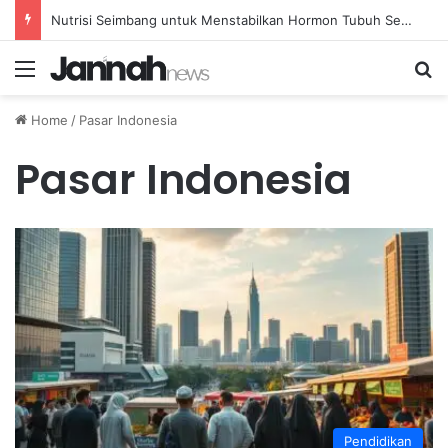
Nutrisi Seimbang untuk Menstabilkan Hormon Tubuh Secara Alami dan Aman Setiap Hari
Menu
Se
Home
/
Pasar Indonesia
Pasar Indonesia
Pendidikan