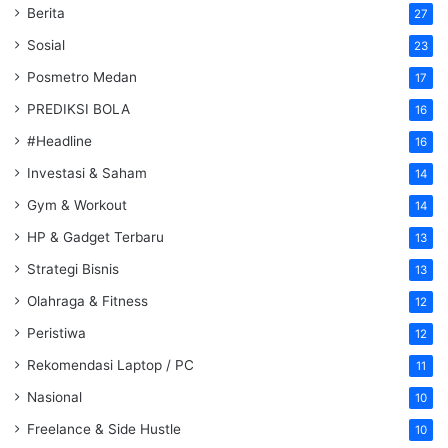
Berita
27
Sosial
23
Posmetro Medan
17
PREDIKSI BOLA
16
#Headline
16
Investasi & Saham
14
Gym & Workout
14
HP & Gadget Terbaru
13
Strategi Bisnis
13
Olahraga & Fitness
12
Peristiwa
12
Rekomendasi Laptop / PC
11
Nasional
10
Freelance & Side Hustle
10