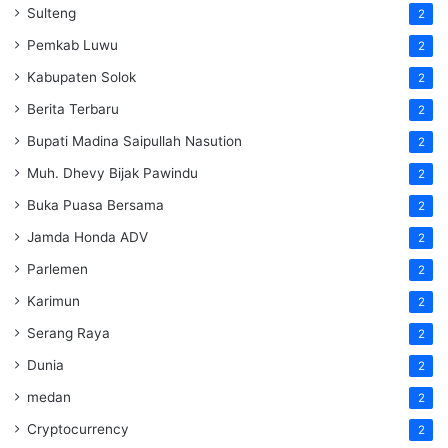
Sulteng
2
Pemkab Luwu
2
Kabupaten Solok
2
Berita Terbaru
2
Bupati Madina Saipullah Nasution
2
Muh. Dhevy Bijak Pawindu
2
Buka Puasa Bersama
2
Jamda Honda ADV
2
Parlemen
2
Karimun
2
Serang Raya
2
Dunia
2
medan
2
Cryptocurrency
2