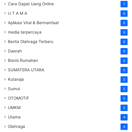
Cara Dapat Uang Online
7
U T A M A
6
Aplikasi Viral & Bermanfaat
6
media terpercaya
6
Berita Olahraga Terbaru
6
Daerah
6
Bisnis Rumahan
5
SUMATERA UTARA
5
Kutaraja
5
Sumut
5
OTOMOTIF
5
UMKM
5
Utama
4
Olahraga
4