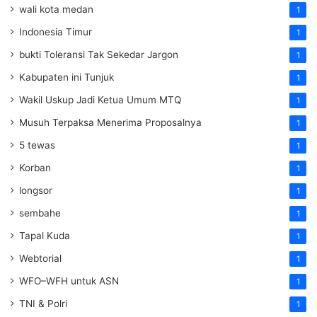
wali kota medan
1
Indonesia Timur
1
bukti Toleransi Tak Sekedar Jargon
1
Kabupaten ini Tunjuk
1
Wakil Uskup Jadi Ketua Umum MTQ
1
Musuh Terpaksa Menerima Proposalnya
1
5 tewas
1
Korban
1
longsor
1
sembahe
1
Tapal Kuda
1
Webtorial
1
WFO–WFH untuk ASN
1
TNI & Polri
1