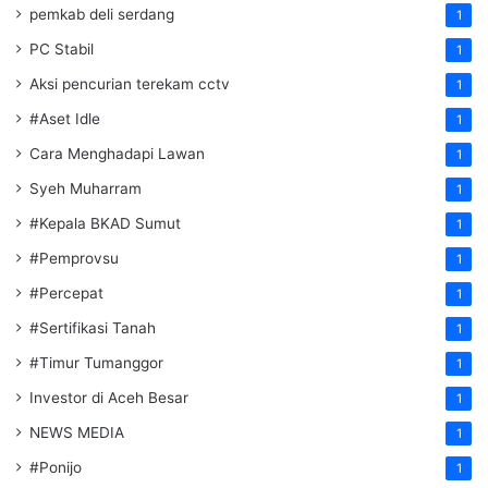
pemkab deli serdang
1
PC Stabil
1
Aksi pencurian terekam cctv
1
#Aset Idle
1
Cara Menghadapi Lawan
1
Syeh Muharram
1
#Kepala BKAD Sumut
1
#Pemprovsu
1
#Percepat
1
#Sertifikasi Tanah
1
#Timur Tumanggor
1
Investor di Aceh Besar
1
NEWS MEDIA
1
#Ponijo
1