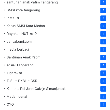
santunan anak yatim Tangerang
1
SMSI kota tangerang
1
Institusi
1
Ketua SMSI Kota Medan
1
Rayakan HUT ke-9
1
Lensabumi.com
1
media berbagi
1
Santunan Anak Yatim
1
sosial Tangerang
1
Tigaraksa
1
TJSL – PKBL – CSR
1
Kombes Pol Jean Calvijn Simanjuntak
1
Medan denai
1
OYO
1