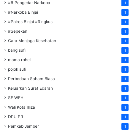
#6 Pengedar Narkoba
1
#Narkoba Binjai
1
#Polres Binjai #Ringkus
1
#Sepekan
1
Cara Menjaga Kesehatan
1
bang sufi
1
mama rohel
1
pojok sufi
1
Perbedaan Saham Biasa
1
Keluarkan Surat Edaran
1
SE WFH
1
Wali Kota Illiza
1
DPU PR
1
Pemkab Jember
1