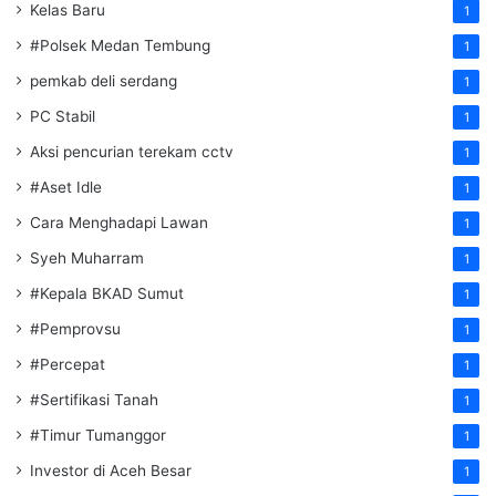
Kelas Baru
1
#Polsek Medan Tembung
1
pemkab deli serdang
1
PC Stabil
1
Aksi pencurian terekam cctv
1
#Aset Idle
1
Cara Menghadapi Lawan
1
Syeh Muharram
1
#Kepala BKAD Sumut
1
#Pemprovsu
1
#Percepat
1
#Sertifikasi Tanah
1
#Timur Tumanggor
1
Investor di Aceh Besar
1