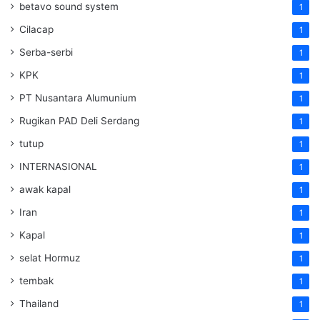
betavo sound system
1
Cilacap
1
Serba-serbi
1
KPK
1
PT Nusantara Alumunium
1
Rugikan PAD Deli Serdang
1
tutup
1
INTERNASIONAL
1
awak kapal
1
Iran
1
Kapal
1
selat Hormuz
1
tembak
1
Thailand
1