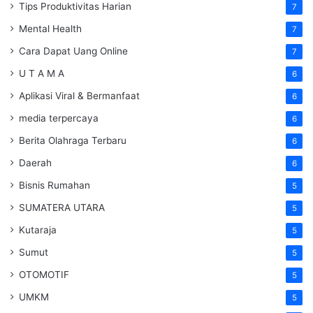
Tips Produktivitas Harian
7
Mental Health
7
Cara Dapat Uang Online
7
U T A M A
6
Aplikasi Viral & Bermanfaat
6
media terpercaya
6
Berita Olahraga Terbaru
6
Daerah
6
Bisnis Rumahan
5
SUMATERA UTARA
5
Kutaraja
5
Sumut
5
OTOMOTIF
5
UMKM
5