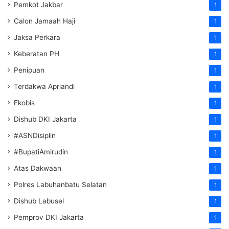
Pemkot Jakbar
1
Calon Jamaah Haji
1
Jaksa Perkara
1
Keberatan PH
1
Penipuan
1
Terdakwa Apriandi
1
Ekobis
1
Dishub DKI Jakarta
1
#ASNDisiplin
1
#BupatiAmirudin
1
Atas Dakwaan
1
Polres Labuhanbatu Selatan
1
Dishub Labusel
1
Pemprov DKI Jakarta
1