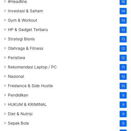
#Headline
16
Investasi & Saham
14
Gym & Workout
14
HP & Gadget Terbaru
13
Strategi Bisnis
13
Olahraga & Fitness
12
Peristiwa
12
Rekomendasi Laptop / PC
11
Nasional
10
Freelance & Side Hustle
10
Pendidikan
9
HUKUM & KRIMINAL
9
Diet & Nutrisi
9
Sepak Bola
9