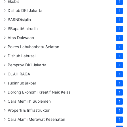
Ekobis
1
Dishub DKI Jakarta
1
#ASNDisiplin
1
#BupatiAmirudin
1
Atas Dakwaan
1
Polres Labuhanbatu Selatan
1
Dishub Labusel
1
Pemprov DKI Jakarta
1
OLAH RAGA
1
sudinhub jakbar
1
Dorong Ekonomi Kreatif Naik Kelas
1
Cara Memilih Suplemen
1
Properti & Infrastruktur
1
Cara Alami Merawat Kesehatan
1