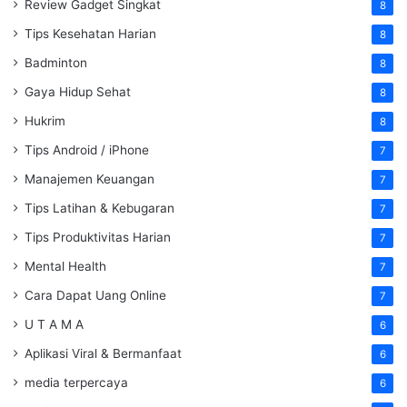
Review Gadget Singkat
8
Tips Kesehatan Harian
8
Badminton
8
Gaya Hidup Sehat
8
Hukrim
8
Tips Android / iPhone
7
Manajemen Keuangan
7
Tips Latihan & Kebugaran
7
Tips Produktivitas Harian
7
Mental Health
7
Cara Dapat Uang Online
7
U T A M A
6
Aplikasi Viral & Bermanfaat
6
media terpercaya
6