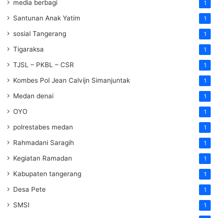
media berbagi
1
Santunan Anak Yatim
1
sosial Tangerang
1
Tigaraksa
1
TJSL – PKBL – CSR
1
Kombes Pol Jean Calvijn Simanjuntak
1
Medan denai
1
OYO
1
polrestabes medan
1
Rahmadani Saragih
1
Kegiatan Ramadan
1
Kabupaten tangerang
1
Desa Pete
1
SMSI
1