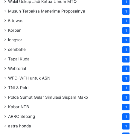
Wakil Uskup Jadi Ketua Umum MTQ
1
Musuh Terpaksa Menerima Proposalnya
1
5 tewas
1
Korban
1
longsor
1
sembahe
1
Tapal Kuda
1
Webtorial
1
WFO–WFH untuk ASN
1
TNI & Polri
1
Polda Sumut Gelar Simulasi Sispam Mako
1
Kabar NTB
1
ARRC Sepang
1
astra honda
1