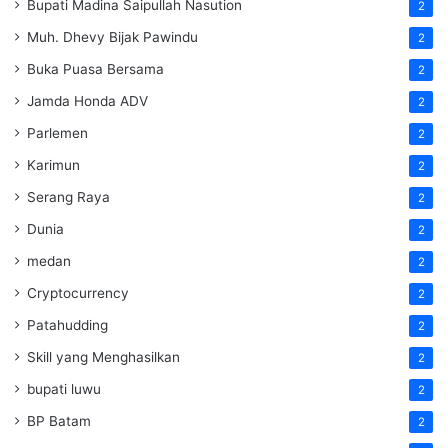
Bupati Madina Saipullah Nasution
2
Muh. Dhevy Bijak Pawindu
2
Buka Puasa Bersama
2
Jamda Honda ADV
2
Parlemen
2
Karimun
2
Serang Raya
2
Dunia
2
medan
2
Cryptocurrency
2
Patahudding
2
Skill yang Menghasilkan
2
bupati luwu
2
BP Batam
2