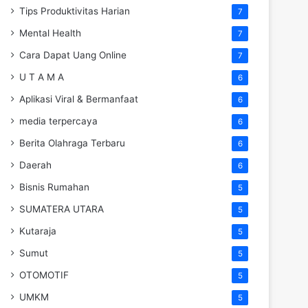
Tips Produktivitas Harian
7
Mental Health
7
Cara Dapat Uang Online
7
U T A M A
6
Aplikasi Viral & Bermanfaat
6
media terpercaya
6
Berita Olahraga Terbaru
6
Daerah
6
Bisnis Rumahan
5
SUMATERA UTARA
5
Kutaraja
5
Sumut
5
OTOMOTIF
5
UMKM
5