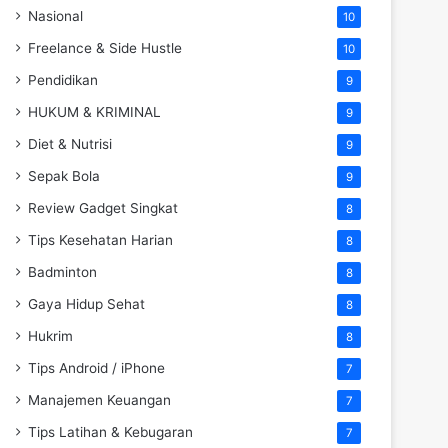
Nasional
10
Freelance & Side Hustle
10
Pendidikan
9
HUKUM & KRIMINAL
9
Diet & Nutrisi
9
Sepak Bola
9
Review Gadget Singkat
8
Tips Kesehatan Harian
8
Badminton
8
Gaya Hidup Sehat
8
Hukrim
8
Tips Android / iPhone
7
Manajemen Keuangan
7
Tips Latihan & Kebugaran
7