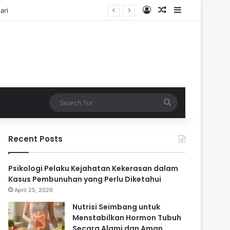
Log In
Random Article
Sidebar
ari
Search
for
Recent Posts
Psikologi Pelaku Kejahatan Kekerasan dalam
Kasus Pembunuhan yang Perlu Diketahui
April 25, 2026
Nutrisi Seimbang untuk
Menstabilkan Hormon Tubuh
Secara Alami dan Aman