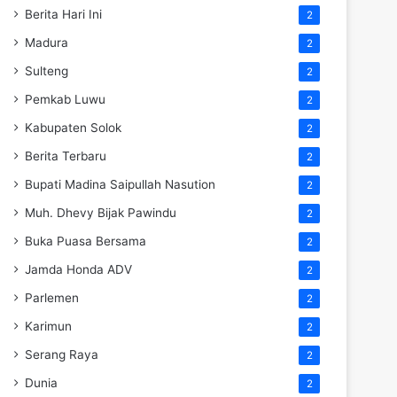
Berita Hari Ini
2
Madura
2
Sulteng
2
Pemkab Luwu
2
Kabupaten Solok
2
Berita Terbaru
2
Bupati Madina Saipullah Nasution
2
Muh. Dhevy Bijak Pawindu
2
Buka Puasa Bersama
2
Jamda Honda ADV
2
Parlemen
2
Karimun
2
Serang Raya
2
Dunia
2