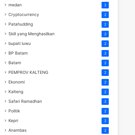
medan
2
Cryptocurrency
2
Patahudding
2
Skill yang Menghasilkan
2
bupati luwu
2
BP Batam
2
Batam
2
PEMPROV KALTENG
2
Ekonomi
2
Kalteng
2
Safari Ramadhan
2
Politik
2
Kepri
2
Anambas
2