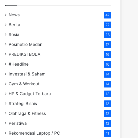
News
47
Berita
27
Sosial
23
Posmetro Medan
17
PREDIKSI BOLA
16
#Headline
16
Investasi & Saham
14
Gym & Workout
14
HP & Gadget Terbaru
13
Strategi Bisnis
13
Olahraga & Fitness
12
Peristiwa
12
Rekomendasi Laptop / PC
11