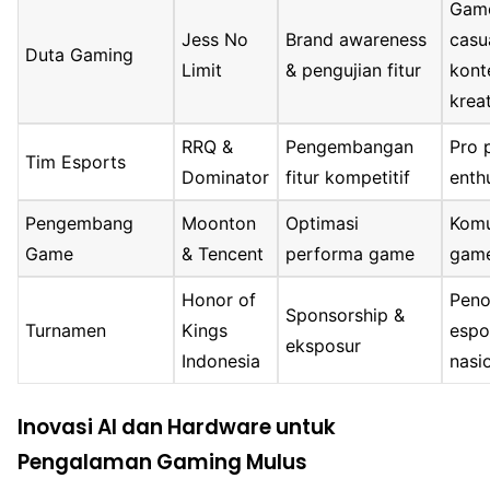
Gam
Jess No
Brand awareness
casu
Duta Gaming
Limit
& pengujian fitur
kont
krea
RRQ &
Pengembangan
Pro 
Tim Esports
Dominator
fitur kompetitif
enth
Pengembang
Moonton
Optimasi
Komu
Game
& Tencent
performa game
game
Honor of
Peno
Sponsorship &
Turnamen
Kings
espo
eksposur
Indonesia
nasi
Inovasi AI dan Hardware untuk
Pengalaman Gaming Mulus