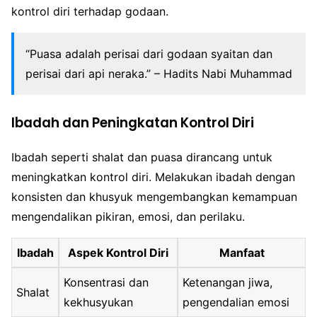
kontrol diri terhadap godaan.
“Puasa adalah perisai dari godaan syaitan dan
perisai dari api neraka.” – Hadits Nabi Muhammad
Ibadah dan Peningkatan Kontrol Diri
Ibadah seperti shalat dan puasa dirancang untuk
meningkatkan kontrol diri. Melakukan ibadah dengan
konsisten dan khusyuk mengembangkan kemampuan
mengendalikan pikiran, emosi, dan perilaku.
Ibadah
Aspek Kontrol Diri
Manfaat
Konsentrasi dan
Ketenangan jiwa,
Shalat
kekhusyukan
pengendalian emosi