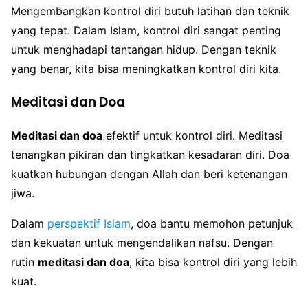
Mengembangkan kontrol diri butuh latihan dan teknik
yang tepat. Dalam Islam, kontrol diri sangat penting
untuk menghadapi tantangan hidup. Dengan teknik
yang benar, kita bisa meningkatkan kontrol diri kita.
Meditasi dan Doa
Meditasi dan doa
efektif untuk kontrol diri. Meditasi
tenangkan pikiran dan tingkatkan kesadaran diri. Doa
kuatkan hubungan dengan Allah dan beri ketenangan
jiwa.
Dalam
perspektif Islam
, doa bantu memohon petunjuk
dan kekuatan untuk mengendalikan nafsu. Dengan
rutin
meditasi dan doa
, kita bisa kontrol diri yang lebih
kuat.