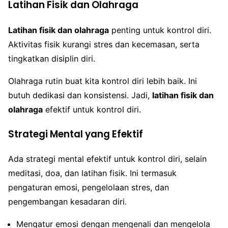
Latihan Fisik dan Olahraga
Latihan fisik dan olahraga
penting untuk kontrol diri.
Aktivitas fisik kurangi stres dan kecemasan, serta
tingkatkan disiplin diri.
Olahraga rutin buat kita kontrol diri lebih baik. Ini
butuh dedikasi dan konsistensi. Jadi,
latihan fisik dan
olahraga
efektif untuk kontrol diri.
Strategi Mental yang Efektif
Ada strategi mental efektif untuk kontrol diri, selain
meditasi, doa, dan latihan fisik. Ini termasuk
pengaturan emosi, pengelolaan stres, dan
pengembangan kesadaran diri.
Mengatur emosi dengan mengenali dan mengelola