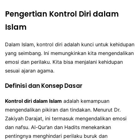
Pengertian Kontrol Diri dalam
Islam
Dalam Islam, kontrol diri adalah kunci untuk kehidupan
yang seimbang. Ini memungkinkan kita mengendalikan
emosi dan perilaku. Kita bisa menjalani kehidupan
sesuai ajaran agama.
Definisi dan Konsep Dasar
Kontrol diri dalam Islam
adalah kemampuan
mengendalikan pikiran dan tindakan. Menurut Dr.
Zakiyah Darajat, ini termasuk mengendalikan emosi
dan nafsu. Al-Qur’an dan Hadits menekankan
pentingnya menghindari perilaku buruk dan