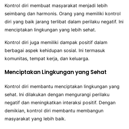
Kontrol diri membuat masyarakat menjadi lebih
seimbang dan harmonis. Orang yang memiliki kontrol
diri yang baik jarang terlibat dalam perilaku negatif. Ini
menciptakan lingkungan yang lebih sehat.
Kontrol diri juga memiliki dampak positif dalam
berbagai aspek kehidupan sosial. Ini termasuk
komunitas, tempat kerja, dan keluarga.
Menciptakan Lingkungan yang Sehat
Kontrol diri membantu menciptakan lingkungan yang
sehat. Ini dilakukan dengan mengurangi perilaku
negatif dan meningkatkan interaksi positif. Dengan
demikian, kontrol diri membantu membangun
masyarakat yang lebih baik.