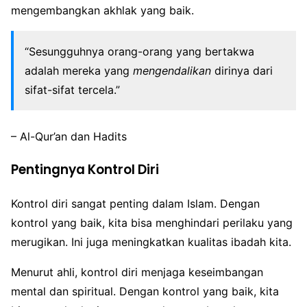
mengembangkan akhlak yang baik.
“Sesungguhnya orang-orang yang bertakwa
adalah mereka yang
mengendalikan
dirinya dari
sifat-sifat tercela.”
– Al-Qur’an dan Hadits
Pentingnya Kontrol Diri
Kontrol diri sangat penting dalam Islam. Dengan
kontrol yang baik, kita bisa menghindari perilaku yang
merugikan. Ini juga meningkatkan kualitas ibadah kita.
Menurut ahli, kontrol diri menjaga keseimbangan
mental dan spiritual. Dengan kontrol yang baik, kita