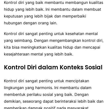
Kontrol diri yang baik membantu membangun kualitas
hidup yang lebih baik. Ini membantu dalam membuat
keputusan yang lebih bijak dan memperbaiki
hubungan dengan orang lain.
Kontrol diri sangat penting untuk kesehatan mental
yang seimbang. Dengan mengembangkan kontrol diri,
kita bisa meningkatkan kualitas hidup dan mencapai
kesejahteraan mental yang lebih baik.
Kontrol Diri dalam Konteks Sosial
Kontrol diri sangat penting untuk menciptakan
lingkungan yang harmonis. Ini membantu dalam
membentuk perilaku sosial yang baik. Dengan
demikian, seseorang dapat berinteraksi lebih baik dan
memberikan dampak positif pada masyarakat.