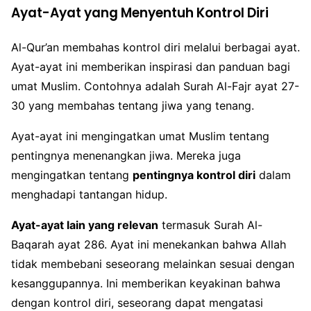
Ayat-Ayat yang Menyentuh Kontrol Diri
Al-Qur’an membahas kontrol diri melalui berbagai ayat.
Ayat-ayat ini memberikan inspirasi dan panduan bagi
umat Muslim. Contohnya adalah Surah Al-Fajr ayat 27-
30 yang membahas tentang jiwa yang tenang.
Ayat-ayat ini mengingatkan umat Muslim tentang
pentingnya menenangkan jiwa. Mereka juga
mengingatkan tentang
pentingnya kontrol diri
dalam
menghadapi tantangan hidup.
Ayat-ayat lain yang relevan
termasuk Surah Al-
Baqarah ayat 286. Ayat ini menekankan bahwa Allah
tidak membebani seseorang melainkan sesuai dengan
kesanggupannya. Ini memberikan keyakinan bahwa
dengan kontrol diri, seseorang dapat mengatasi