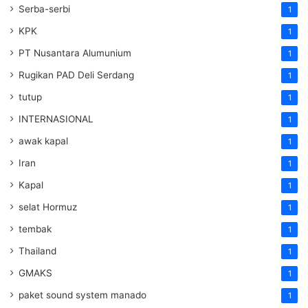
Serba-serbi
1
KPK
1
PT Nusantara Alumunium
1
Rugikan PAD Deli Serdang
1
tutup
1
INTERNASIONAL
1
awak kapal
1
Iran
1
Kapal
1
selat Hormuz
1
tembak
1
Thailand
1
GMAKS
1
paket sound system manado
1