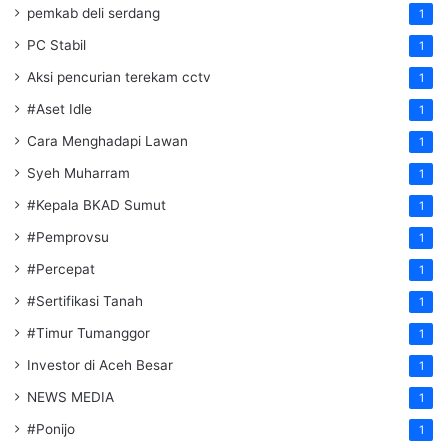
pemkab deli serdang
1
PC Stabil
1
Aksi pencurian terekam cctv
1
#Aset Idle
1
Cara Menghadapi Lawan
1
Syeh Muharram
1
#Kepala BKAD Sumut
1
#Pemprovsu
1
#Percepat
1
#Sertifikasi Tanah
1
#Timur Tumanggor
1
Investor di Aceh Besar
1
NEWS MEDIA
1
#Ponijo
1