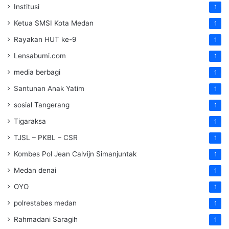
Institusi
1
Ketua SMSI Kota Medan
1
Rayakan HUT ke-9
1
Lensabumi.com
1
media berbagi
1
Santunan Anak Yatim
1
sosial Tangerang
1
Tigaraksa
1
TJSL – PKBL – CSR
1
Kombes Pol Jean Calvijn Simanjuntak
1
Medan denai
1
OYO
1
polrestabes medan
1
Rahmadani Saragih
1