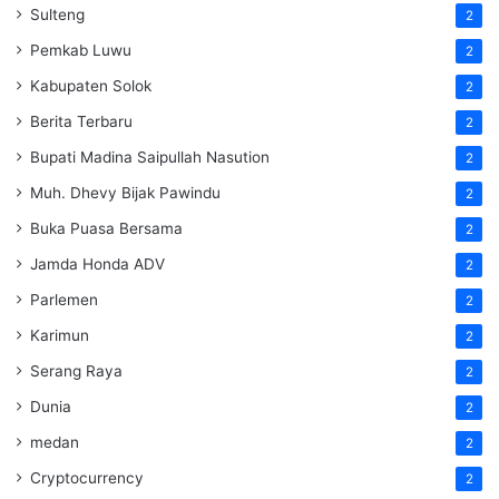
Sulteng
2
Pemkab Luwu
2
Kabupaten Solok
2
Berita Terbaru
2
Bupati Madina Saipullah Nasution
2
Muh. Dhevy Bijak Pawindu
2
Buka Puasa Bersama
2
Jamda Honda ADV
2
Parlemen
2
Karimun
2
Serang Raya
2
Dunia
2
medan
2
Cryptocurrency
2