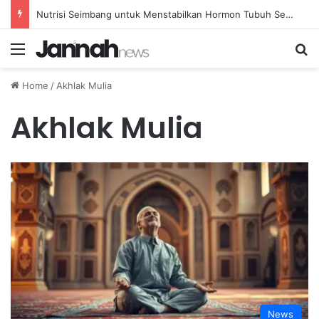
Nutrisi Seimbang untuk Menstabilkan Hormon Tubuh Secara Alami dan Aman Setiap Hari
Menu
Se
Home
/
Akhlak Mulia
Akhlak Mulia
News