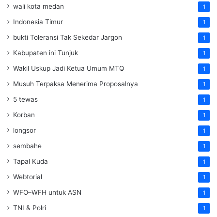
wali kota medan
1
Indonesia Timur
1
bukti Toleransi Tak Sekedar Jargon
1
Kabupaten ini Tunjuk
1
Wakil Uskup Jadi Ketua Umum MTQ
1
Musuh Terpaksa Menerima Proposalnya
1
5 tewas
1
Korban
1
longsor
1
sembahe
1
Tapal Kuda
1
Webtorial
1
WFO–WFH untuk ASN
1
TNI & Polri
1