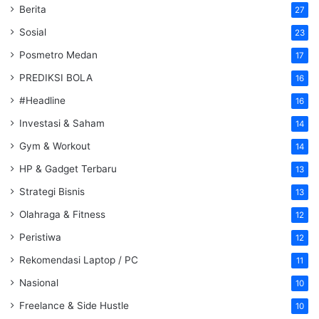
Berita
27
Sosial
23
Posmetro Medan
17
PREDIKSI BOLA
16
#Headline
16
Investasi & Saham
14
Gym & Workout
14
HP & Gadget Terbaru
13
Strategi Bisnis
13
Olahraga & Fitness
12
Peristiwa
12
Rekomendasi Laptop / PC
11
Nasional
10
Freelance & Side Hustle
10