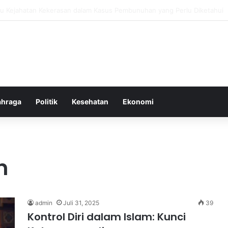
ang untuk Menstabilkan Hormon Tubuh Secara Alami dan Aman Setiap Ha
ahraga
Politik
Kesehatan
Ekonomi
n
admin
Juli 31, 2025
39
Kontrol Diri dalam Islam: Kunci