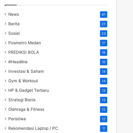
News
47
Berita
27
Sosial
23
Posmetro Medan
17
PREDIKSI BOLA
16
#Headline
16
Investasi & Saham
14
Gym & Workout
14
HP & Gadget Terbaru
13
Strategi Bisnis
13
Olahraga & Fitness
12
Peristiwa
12
Rekomendasi Laptop / PC
11