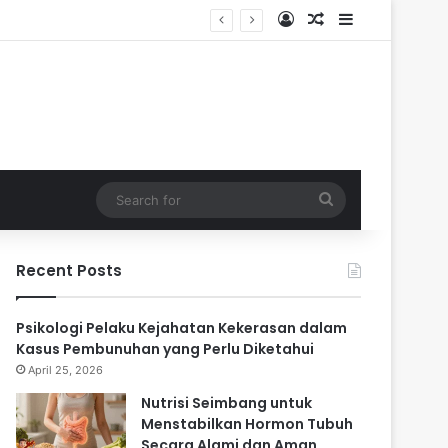
Log In
Random Article
Sidebar
ri
Search
for
Recent Posts
Psikologi Pelaku Kejahatan Kekerasan dalam
Kasus Pembunuhan yang Perlu Diketahui
April 25, 2026
Nutrisi Seimbang untuk
Menstabilkan Hormon Tubuh
Secara Alami dan Aman