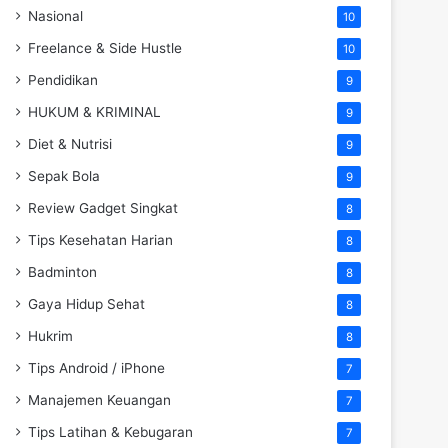
Nasional
10
Freelance & Side Hustle
10
Pendidikan
9
HUKUM & KRIMINAL
9
Diet & Nutrisi
9
Sepak Bola
9
Review Gadget Singkat
8
Tips Kesehatan Harian
8
Badminton
8
Gaya Hidup Sehat
8
Hukrim
8
Tips Android / iPhone
7
Manajemen Keuangan
7
Tips Latihan & Kebugaran
7