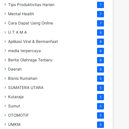
Tips Produktivitas Harian
7
Mental Health
7
Cara Dapat Uang Online
7
U T A M A
6
Aplikasi Viral & Bermanfaat
6
media terpercaya
6
Berita Olahraga Terbaru
6
Daerah
6
Bisnis Rumahan
5
SUMATERA UTARA
5
Kutaraja
5
Sumut
5
OTOMOTIF
5
UMKM
5