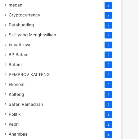
medan
2
Cryptocurrency
2
Patahudding
2
Skill yang Menghasilkan
2
bupati luwu
2
BP Batam
2
Batam
2
PEMPROV KALTENG
2
Ekonomi
2
Kalteng
2
Safari Ramadhan
2
Politik
2
Kepri
2
Anambas
2